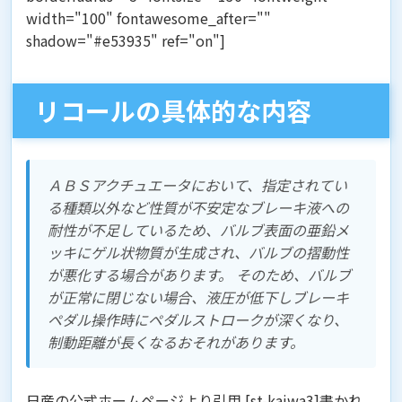
width="100" fontawesome_after=""
shadow="#e53935" ref="on"]
リコールの具体的な内容
ＡＢＳアクチュエータにおいて、指定されてい
る種類以外など性質が不安定なブレーキ液への
耐性が不足しているため、バルブ表面の亜鉛メ
ッキにゲル状物質が生成され、バルブの摺動性
が悪化する場合があります。 そのため、バルブ
が正常に閉じない場合、液圧が低下しブレーキ
ペダル操作時にペダルストロークが深くなり、
制動距離が長くなるおそれがあります。
日産の公式ホームページより引用 [st-kaiwa3]書かれ