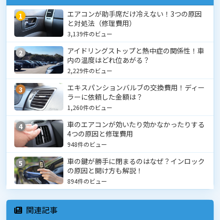
エアコンが助手席だけ冷えない！3つの原因
1
と対処法（修理費用）
3,139件のビュー
アイドリングストップと熱中症の関係性！車
2
内の温度はどれ位あがる？
2,229件のビュー
エキスパンションバルブの交換費用！ディー
3
ラーに依頼した金額は？
1,260件のビュー
車のエアコンが効いたり効かなかったりする
4
4つの原因と修理費用
948件のビュー
車の鍵が勝手に閉まるのはなぜ？インロック
5
の原因と開け方も解説！
894件のビュー
関連記事