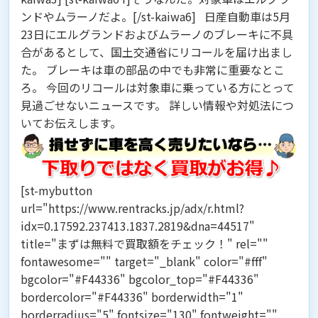
ンド
や
ムラーノ
だよ。[/st-kaiwa6] 日産自動車は5月
23日にエルグランドおよびムラーノのブレーキに不具
合があるとして、国土交通省にリコールを届け出まし
た。 ブレーキは車の部品の中でも非常に重要なとこ
ろ。 今回のリコールは対象車に乗っている方にとって
見過ごせないニュースです。 詳しい情報や対処法につ
いてお伝えします。
[st-mybutton
url="https://www.rentracks.jp/adx/r.html?
idx=0.17592.237413.1837.2819&dna=44517"
title="まずは無料で買取額をチェック！" rel=""
fontawesome="" target="_blank" color="#fff"
bgcolor="#F44336" bgcolor_top="#F44336"
bordercolor="#F44336" borderwidth="1"
borderradius="5" fontsize="130" fontweight=""