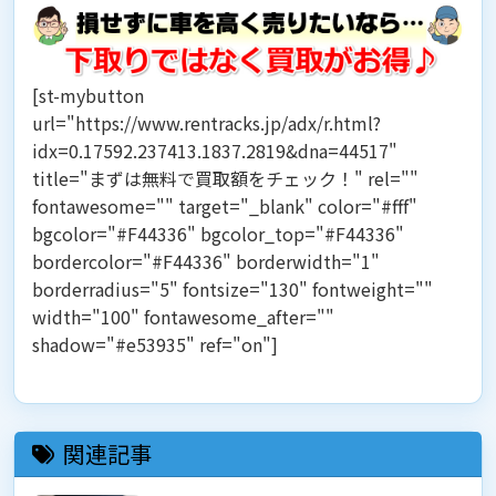
[st-mybutton
url="https://www.rentracks.jp/adx/r.html?
idx=0.17592.237413.1837.2819&dna=44517"
title="まずは無料で買取額をチェック！" rel=""
fontawesome="" target="_blank" color="#fff"
bgcolor="#F44336" bgcolor_top="#F44336"
bordercolor="#F44336" borderwidth="1"
borderradius="5" fontsize="130" fontweight=""
width="100" fontawesome_after=""
shadow="#e53935" ref="on"]
関連記事