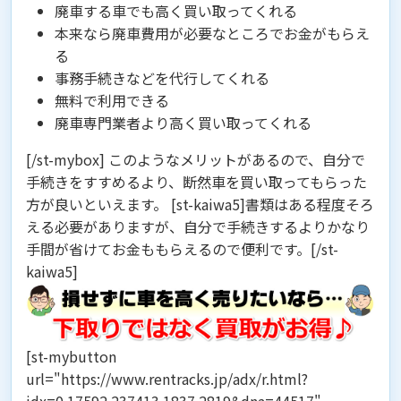
廃車する車でも高く買い取ってくれる
本来なら廃車費用が必要なところでお金がもらえ
る
事務手続きなどを代行してくれる
無料で利用できる
廃車専門業者より高く買い取ってくれる
[/st-mybox] このようなメリットがあるので、自分で
手続きをすすめるより、断然車を買い取ってもらった
方が良いといえます。 [st-kaiwa5]書類はある程度そろ
える必要がありますが、自分で手続きするよりかなり
手間が省けてお金ももらえるので便利です。[/st-
kaiwa5]
[st-mybutton
url="https://www.rentracks.jp/adx/r.html?
idx=0.17592.237413.1837.2819&dna=44517"