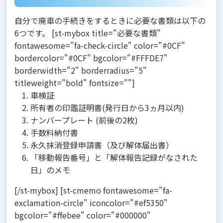
自分で廃車の手続きをするときに必要な書類は以下の
6つです。 [st-mybox title="必要な書類"
fontawesome="fa-check-circle" color="#0CF"
bordercolor="#0CF" bgcolor="#FFFDE7"
borderwidth="2" borderradius="5"
titleweight="bold" fontsize=""]
車検証
所有者の印鑑証明書(発行日から3ヵ月以内)
ナンバープレート (前後の2枚)
手数料納付書
永久抹消登録申請書（及び解体届出書）
「移動報告番号」と「解体報告記録がなされた
日」のメモ
[/st-mybox] [st-cmemo fontawesome="fa-
exclamation-circle" iconcolor="#ef5350"
bgcolor="#ffebee" color="#000000"