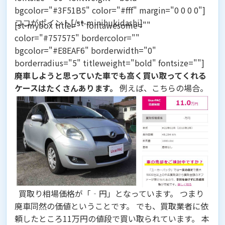
bgcolor="#3F51B5" color="#fff" margin="0 0 0 0"]
ココがポイント[/st-minihukidashi]
[st-mybox title="" fontawesome=""
color="#757575" bordercolor=""
bgcolor="#E8EAF6" borderwidth="0"
borderradius="5" titleweight="bold" fontsize=""]
廃車しようと思っていた車でも高く買い取ってくれる
ケースはたくさんあります。
例えば、こちらの場合。
買取り相場価格が「‐円」となっています。 つまり
廃車同然の価値ということです。 でも、買取業者に依
頼したところ
11万円の値段で買い取られています。
本