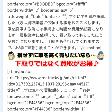
bordercolor="#BDBDBD" bgcolor="#ffffff"
borderwidth="2" borderradius="5"
titleweight="bold" fontsize=""] すぐにでも車を廃車
したい方は
買取業者に依頼する事
をおススメします。
車を廃車する為には手続きに時間や費用が必要になり
ます。 買取業者に依頼して、買い取ってもらったほう
がお金になりますし、手続きも代行してくれますの
で、お得に車を手放すことができます。 [/st-mybox]
[st-mybutton
url="https://www.rentracks.jp/adx/r.html?
idx=0.17592.237413.1837.2819&dna=44517"
title="まずは無料で買取額をチェック！" rel=""
fontawesome="" target="_blank" color="#fff"
bgcolor="#F44336" bgcolor_top="#F44336"
bordercolor="#F44336" borderwidth="1"