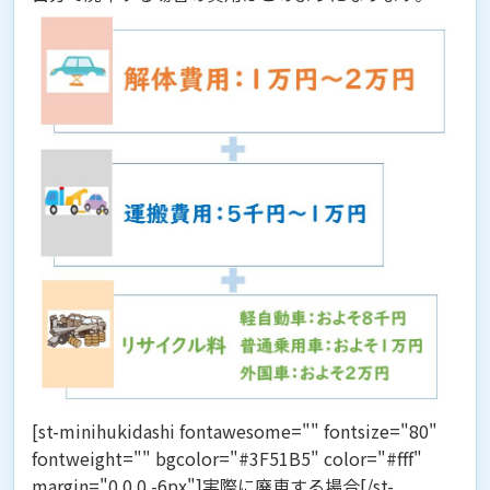
[st-minihukidashi fontawesome="" fontsize="80"
fontweight="" bgcolor="#3F51B5" color="#fff"
margin="0 0 0 -6px"]実際に廃車する場合[/st-