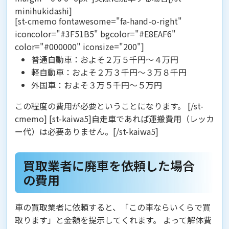
minihukidashi]
[st-cmemo fontawesome="fa-hand-o-right"
iconcolor="#3F51B5" bgcolor="#E8EAF6"
color="#000000" iconsize="200"]
普通自動車：およそ２万５千円～４万円
軽自動車：およそ２万３千円～３万８千円
外国車：およそ３万５千円～５万円
この程度の費用が必要ということになります。 [/st-
cmemo] [st-kaiwa5]自走車であれば運搬費用（レッカ
ー代）は必要ありません。[/st-kaiwa5]
買取業者に廃車を依頼した場合
の費用
車の買取業者に依頼すると、「この車ならいくらで買
取ります」と金額を提示してくれます。 よって
解体費