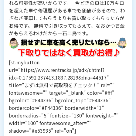
れる可能性が高いからです。 今どきの車は10万キロ
を超えた車や修理歴がある車でも価値があるので、わ
ざわざ廃車してもらうよりも買い取ってもらった方が
お得です。 無料で引き取ってもらえて、なおかつお金
がもらえるわけだから一石二鳥です。
[st-mybutton
url="https://www.rentracks.jp/adx/r.html?
idx=0.17592.237413.1837.2819&dna=44517"
title="まずは無料で買取額をチェック！" rel=""
fontawesome="" target="_blank" color="#fff"
bgcolor="#F44336" bgcolor_top="#F44336"
bordercolor="#F44336" borderwidth="1"
borderradius="5" fontsize="130" fontweight=""
width="100" fontawesome_after=""
shadow="#e53935" ref="on"]