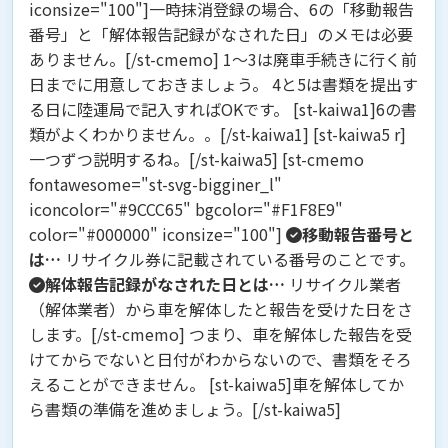
iconsize="100"]一時抹消登録の場合、6の「移動報告
番号」と「解体報告記録がなされた日」のメモは必要
ありません。[/st-cmemo] 1～3は廃車手続きに行く前
日までに用意しておきましょう。 4と5は書類を提出す
る日に陸運局で記入すればOKです。 [st-kaiwa1]6の書
類がよくわかりません。。[/st-kaiwa1] [st-kaiwa5 r]
一つずつ説明するね。[/st-kaiwa5] [st-cmemo
fontawesome="st-svg-bigginer_l"
iconcolor="#9CCC65" bgcolor="#F1F8E9"
color="#000000" iconsize="100"]
移動報告番号と
は…
リサイクル券に記載されている番号のことです。
解体報告記録がなされた日とは…
リサイクル業者
（解体業者）から車を解体したと報告を受けた日をさ
します。[/st-cmemo] つまり、車を解体した報告を受
けてからでないと日付がわからないので、書類をそろ
えることができません。 [st-kaiwa5]車を解体してか
ら書類の準備を進めましょう。[/st-kaiwa5]