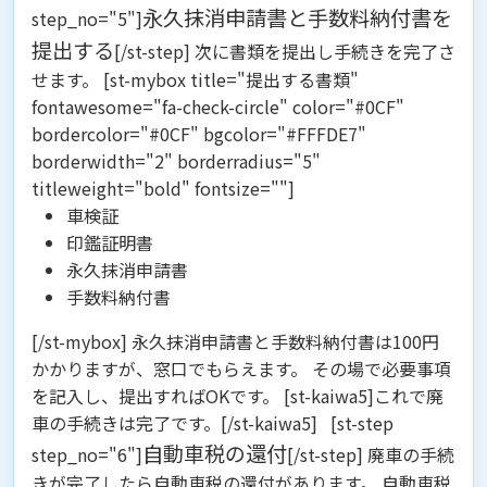
永久抹消申請書と手数料納付書を
step_no="5"]
提出する
[/st-step] 次に書類を提出し手続きを完了さ
せます。 [st-mybox title="提出する書類"
fontawesome="fa-check-circle" color="#0CF"
bordercolor="#0CF" bgcolor="#FFFDE7"
borderwidth="2" borderradius="5"
titleweight="bold" fontsize=""]
車検証
印鑑証明書
永久抹消申請書
手数料納付書
[/st-mybox] 永久抹消申請書と手数料納付書は100円
かかりますが、窓口でもらえます。 その場で必要事項
を記入し、提出すればOKです。 [st-kaiwa5]これで廃
車の手続きは完了です。[/st-kaiwa5] [st-step
自動車税の還付
step_no="6"]
[/st-step] 廃車の手続
きが完了したら自動車税の還付があります。
自動車税