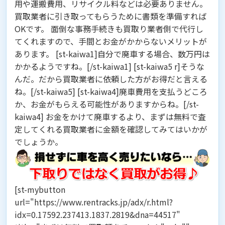
用や運搬費用、リサイクル料などは必要ありません。
買取業者に引き取ってもらうために書類を準備すれば
OKです。 面倒な事務手続きも買取り業者側で代行し
てくれますので、手間とお金がかからないメリットが
あります。 [st-kaiwa1]自分で廃車する場合、数万円は
かかるようですね。[/st-kaiwa1] [st-kaiwa5 r]そうな
んだ。だから買取業者に依頼した方がお得だと言える
ね。[/st-kaiwa5] [st-kaiwa4]廃車費用を支払うどころ
か、お金がもらえる可能性がありますからね。[/st-
kaiwa4] お金をかけて廃車するより、まずは無料で査
定してくれる買取業者に金額を確認してみてはいかが
でしょうか。
[st-mybutton
url="https://www.rentracks.jp/adx/r.html?
idx=0.17592.237413.1837.2819&dna=44517"