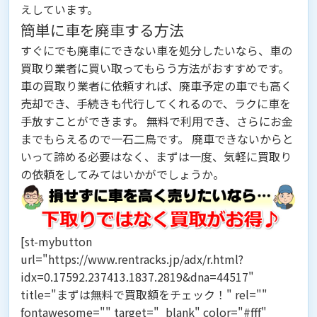
えしています。
簡単に車を廃車する方法
すぐにでも廃車にできない車を処分したいなら、
車の
買取り業者に買い取ってもらう方法
がおすすめです。
車の買取り業者に依頼すれば、廃車予定の車でも高く
売却でき、手続きも代行してくれるので、ラクに車を
手放すことができます。 無料で利用でき、さらにお金
までもらえるので一石二鳥です。 廃車できないからと
いって諦める必要はなく、まずは一度、気軽に買取り
の依頼をしてみてはいかがでしょうか。
[st-mybutton
url="https://www.rentracks.jp/adx/r.html?
idx=0.17592.237413.1837.2819&dna=44517"
title="まずは無料で買取額をチェック！" rel=""
fontawesome="" target="_blank" color="#fff"