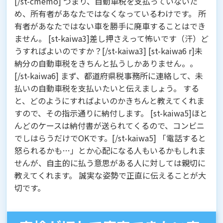
[/st-cmemo] つまり、自動車税を支払っていないた
め、所有者があなたではなくなっているわけです。 所
有者があなたではない車を勝手に廃車することはでき
ません。 [st-kaiwa3]差し押さえって怖いです（汗）ど
うすればよいのですか？[/st-kaiwa3] [st-kaiwa6 r]未
納分の自動車税をきちんと払うしかありません。。
[/st-kaiwa6] まず、
都道府県税事務所に連絡して、未
払いの自動車税を支払いたい
と伝えましょう。 する
と、どのようにすればよいのかきちんと教えてくれま
すので、その指示通りに納付します。 [st-kaiwa5]ほと
んどのケースは納付書が送られてくるので、コンビニ
でしはらうだけでOKです。[/st-kaiwa5] 「電話すると
怒られるかも…」とか心配になる人もいるかもしれま
せんが、自主的に払う意思がある人に対しては親切に
教えてくれます。 誠実な姿勢で正直に伝えることが大
切です。