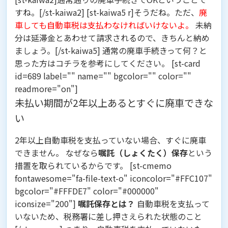
すね。[/st-kaiwa2] [st-kaiwa5 r]そうだね。ただ、
廃
車しても自動車税は支払わなければいけないよ。
未納
分は延滞金とあわせて請求されるので、きちんと納め
ましょう。[/st-kaiwa5] 通常の廃車手続きって何？と
思った方はコチラを参考にしてください。 [st-card
id=689 label="" name="" bgcolor="" color=""
readmore="on"]
未払い期間が2年以上あるとすぐに廃車できな
い
2年以上自動車税を支払っていない場合、すぐに廃車
できません。 なぜなら
嘱託（しょくたく）保存
という
措置を取られているからです。 [st-cmemo
fontawesome="fa-file-text-o" iconcolor="#FFC107"
bgcolor="#FFFDE7" color="#000000"
iconsize="200"]
嘱託保存とは？
自動車税を支払って
いないため、税務署に差し押さえられた状態のこと