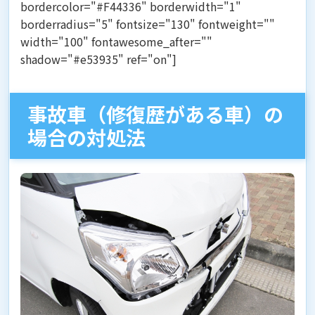
bordercolor="#F44336" borderwidth="1"
borderradius="5" fontsize="130" fontweight=""
width="100" fontawesome_after=""
shadow="#e53935" ref="on"]
事故車（修復歴がある車）の
場合の対処法