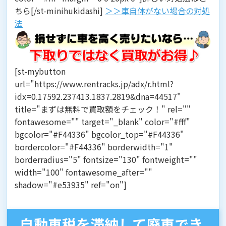
ちら[/st-minihukidashi]
＞＞車自体がない場合の対処
法
[st-mybutton
url="https://www.rentracks.jp/adx/r.html?
idx=0.17592.237413.1837.2819&dna=44517"
title="まずは無料で買取額をチェック！" rel=""
fontawesome="" target="_blank" color="#fff"
bgcolor="#F44336" bgcolor_top="#F44336"
bordercolor="#F44336" borderwidth="1"
borderradius="5" fontsize="130" fontweight=""
width="100" fontawesome_after=""
shadow="#e53935" ref="on"]
自動車税を滞納して廃車でき