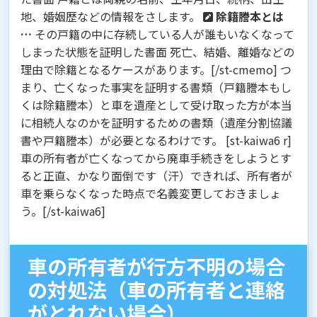
地、婚姻歴などの情報をさします。
除籍謄本とは
…
その戸籍の中に存続している人が誰もいなくなって
しまった状態を証明した書面 死亡、結婚、離婚などの
理由で除籍となるケースがあります。[/st-cmemo] つ
まり、
亡くなった事実を証明する書類
（戸籍謄本もし
くは除籍謄本）と車を遺産として受け取った方が
本当
に相続人なのかを証明するための書類
（遺産分割協議
書や戸籍謄本）が必要となるわけです。 [st-kaiwa6 r]
車の所有者が亡くなってから廃車手続きをしようとす
ると正直、かなり面倒です（汗）できれば、所有者が
車を乗らなくなった時点で名義変更しておきましょ
う。[/st-kaiwa6]
車の所有者が行方不明の場合
の対処法（車の所有者と連絡
がとれない場合）