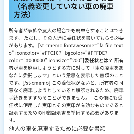
（名義変更していない車の廃車
方法）
所有者が家族や友人の場合でも廃車をすることはでき
ます。 ただし、その人達に
委任状
を書いてもらう必要
があります。 [st-cmemo fontawesome="fa-file-text-
o" iconcolor="#FFC107" bgcolor="#FFFDE7"
color="#000000" iconsize="200"]
委任状とは？
所有
者が車を廃車しようとする方に対して「車の廃車をあ
なたに委託します」という意思を表示した書類のこと
です。[/st-cmemo] この委任状がないと、所有者の同
意なく廃車しようとしていると解釈されるため、廃車
手続きをすすめることができません。 この他にも委
任状に使用した実印とその実印が有効なものであると
証明するための印鑑証明書を準備する必要がありま
す。
他人の車を廃車するために必要な書類