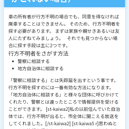
車の所有者が行方不明の場合でも、同意を得なければ
廃車することはできません。 そのため、
行方不明者を
探す
必要があります。 まずは家族や親せきあるいは友
人にたずねてみましょう。 それでも見つからない場
合に探す手段は主に2つです。
行方不明者をさがす方法
警察に相談する
地方自治体に相談する
「警察に相談する」とは
失踪届を出す
という事です。
行方不明を探すのには一番有効な方法になります。
「地方自治体に相談する」と様々な団体に呼びかけて
くれたり、警察とは違ったところで情報提供を受ける
ことができます。 [st-kaiwa2]私の以前住んでいた自治
体では、行方不明が出ると、市全体に聞こえる放送を
してくれました。[/st-kaiwa2] [st-kaiwa5 r]思わぬと