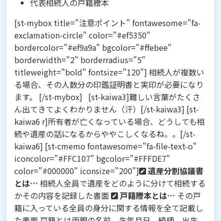
代表相続人の戸籍謄本
[st-mybox title="注意ポイント" fontawesome="fa-
exclamation-circle" color="#ef5350"
bordercolor="#ef9a9a" bgcolor="#ffebee"
borderwidth="2" borderradius="5"
titleweight="bold" fontsize="120"] 相続人が複数い
る場合、その人数分の印鑑証明書と実印が必要になり
ます。 [/st-mybox] [st-kaiwa3]難しい言葉がたくさ
ん出てきてよくわかりません（汗）[/st-kaiwa3] [st-
kaiwa6 r]所有者が亡くなっている場合、どうしても相
続や遺産の話になるからややこしくなるね。。[/st-
kaiwa6] [st-cmemo fontawesome="fa-file-text-o"
iconcolor="#FFC107" bgcolor="#FFFDE7"
color="#000000" iconsize="200"]
遺産分割協議書
とは…
相続人全員で遺産をどのように分けて相続する
かその内容を記録した書面
戸籍謄本とは…
その戸
籍に入っている全員の身分に関する情報を全て記載し
た書面 戸籍とは両親の名前、生年月日、続柄、出生