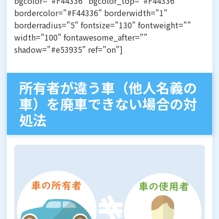
bgcolor="#F44336" bgcolor_top="#F44336"
bordercolor="#F44336" borderwidth="1"
borderradius="5" fontsize="130" fontweight=""
width="100" fontawesome_after=""
shadow="#e53935" ref="on"]
所有者が違う車（他人名義の
車）を廃車できない場合の対
処法