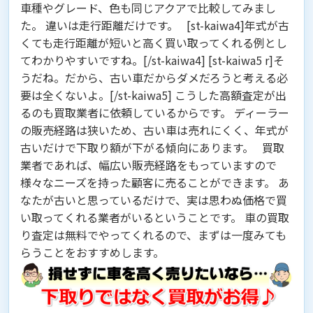
車種やグレード、色も同じアクアで比較してみまし
た。
違いは走行距離だけです。
[st-kaiwa4]年式が古
くても走行距離が短いと高く買い取ってくれる例とし
てわかりやすいですね。[/st-kaiwa4] [st-kaiwa5 r]そ
うだね。だから、古い車だからダメだろうと考える必
要は全くないよ。[/st-kaiwa5] こうした高額査定が出
るのも買取業者に依頼しているからです。 ディーラー
の販売経路は狭いため、古い車は売れにくく、年式が
古いだけで下取り額が下がる傾向にあります。 買取
業者であれば、幅広い販売経路をもっていますので
様々なニーズを持った顧客に売ることができます。 あ
なたが古いと思っているだけで、実は思わぬ価格で買
い取ってくれる業者がいるということです。
車の買取
り査定は無料
でやってくれるので、まずは一度みても
らうことをおすすめします。