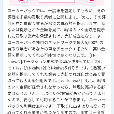
ユーカーパックでは、一度車を査定してもらい、その
評価を多数の買取り業者に公開します。 次に、その評
価を見た買取り業者が希望の買取額を提示します。 あ
なたは提示された金額を見て、
納得のいく金額を提示
した買取り業者を承認すれば、売却成立
となります。
ユーカーパック独自のネットワークで最大5,000社の
買取り業者があなたの車をチェックするため、高い金
額を提示してくれる可能性は高くなります。 [st-
kaiwa2]オークション形式で金額が決まっていくわけ
ですね。[/st-kaiwa2] [st-kaiwa5 r]そうです。1番高い
金額を提示してくれた業者に売却すれば自然と高く買
取ってもらえる仕組みです。[/st-kaiwa5] もし、
納得
のいく金額が提示されなかったら、無理に売却する必
要はありません。
しつこい営業電話もかかってきませ
んので、安心して利用することができます。 ユーカー
パックの利用は
無料
です。 下取りに出すよりも高く買
取ってくれる業者が見つかりますので、まずは一度お