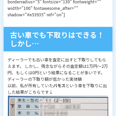
borderradius="5" fontsize="130" fontweight=""
width="100" fontawesome_after=""
shadow="#e53935" ref="on"]
古い車でも下取りはできる！
しかし…
ディーラーでも古い車を査定に出すと下取りしてもら
えます。 しかし、
残念ながら
その査定額は1万円～2万
円、もしくは0円という結果
になることが多いです。
ディーラーの下取り額が低かった実体験
以前、私が所有していた
バモス
という車を下取りに出
した結果がこちらです↓