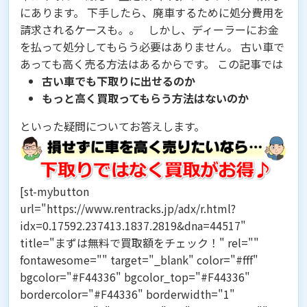
にあります。 下手したら、
廃車するために処分費用を
請求される
ケースも。。 しかし、ディーラーにお金
を払って処分してもらう必要はありません。
古い車で
あっても高く売る方法はある
からです。 この記事では
古い車でも下取りに出せるのか
もっと高く買取ってもらう方法はないのか
といった疑問についてお答えします。
[st-mybutton
url="https://www.rentracks.jp/adx/r.html?
idx=0.17592.237413.1837.2819&dna=44517"
title="まずは無料で買取額をチェック！" rel=""
fontawesome="" target="_blank" color="#fff"
bgcolor="#F44336" bgcolor_top="#F44336"
bordercolor="#F44336" borderwidth="1"