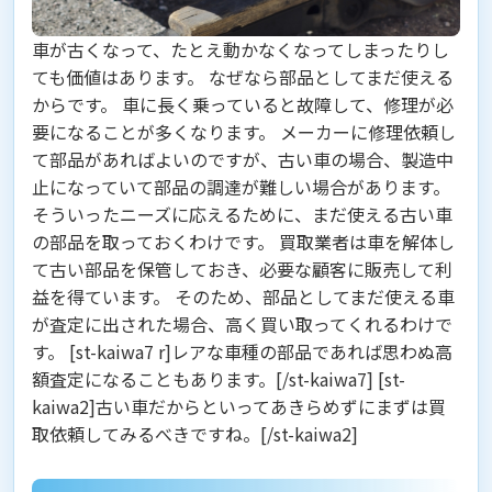
車が古くなって、たとえ動かなくなってしまったりし
ても価値はあります。 なぜなら
部品
としてまだ使える
からです。 車に長く乗っていると故障して、修理が必
要になることが多くなります。 メーカーに修理依頼し
て部品があればよいのですが、古い車の場合、製造中
止になっていて部品の調達が難しい場合があります。
そういったニーズに応えるために、まだ使える古い車
の部品を取っておくわけです。 買取業者は車を解体し
て古い部品を保管しておき、必要な顧客に販売して利
益を得ています。 そのため、
部品としてまだ使える車
が査定に出された場合、高く買い取ってくれる
わけで
す。 [st-kaiwa7 r]レアな車種の部品であれば思わぬ高
額査定になることもあります。[/st-kaiwa7] [st-
kaiwa2]古い車だからといってあきらめずにまずは買
取依頼してみるべきですね。[/st-kaiwa2]