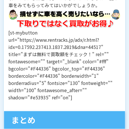
車をみてもらってみてはいかがでしょうか。
[st-mybutton
url="https://www.rentracks.jp/adx/r.html?
idx=0.17592.237413.1837.2819&dna=44517"
title="まずは無料で買取額をチェック！" rel=""
fontawesome="" target="_blank" color="#fff"
bgcolor="#F44336" bgcolor_top="#F44336"
bordercolor="#F44336" borderwidth="1"
borderradius="5" fontsize="130" fontweight=""
width="100" fontawesome_after=""
shadow="#e53935" ref="on"]
まとめ