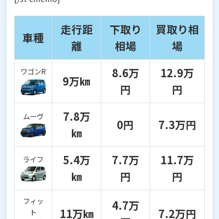
走行距
下取り
買取り相
車種
離
相場
場
8.6万
12.9万
ワゴンR
9万㎞
円
円
7.8万
ムーヴ
0円
7.3万円
㎞
5.4万
7.7万
11.7万
ライフ
㎞
円
円
フィッ
4.7万
11万㎞
7.2万円
ト