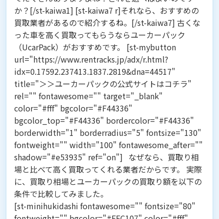
か？[/st-kaiwa1] [st-kaiwa7 r]それなら、おすすめの
買取業者があるので紹介するね。[/st-kaiwa7] 古くな
った車を高く買取ってもらうなら
ユーカーパック
（UcarPack）
がおすすめです。 [st-mybutton
url="https://www.rentracks.jp/adx/r.html?
idx=0.17592.237413.1837.2819&dna=44517"
title="＞＞ユーカーパックの公式サイトはコチラ"
rel="" fontawesome="" target="_blank"
color="#fff" bgcolor="#F44336"
bgcolor_top="#F44336" bordercolor="#F44336"
borderwidth="1" borderradius="5" fontsize="130"
fontweight="" width="100" fontawesome_after=""
shadow="#e53935" ref="on"] なぜなら、買取り相
場と比べて高く買取ってくれる業者だからです。 実際
に、買取り相場とユーカーパックの買取り額を以下の
条件で比較してみました。
[st-minihukidashi fontawesome="" fontsize="80"
fontweight="" bgcolor="#FFC107" color="#fff"